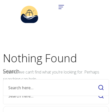
Nothing Found
Search
It seems we can’t find what you’re looking for. Perhaps
searching can help.