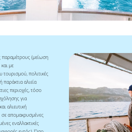
ς παραμέτρους (μείωση
 και με
 τουρισμού, πολιτικές
ρή παράκτια αλιεία
τιες περιοχές, τόσο
σχόλησης για
αι αλιευτική
ς σε απομακρυσμένες
ένες εναλλακτικές
αναφορές εντός). Όσο