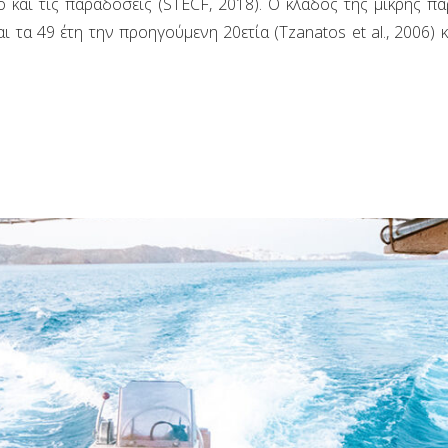
 και τις παραδόσεις (STECF, 2018). Ο κλάδος της μικρής πα
ι τα 49 έτη την προηγούμενη 20ετία (Tzanatos et al., 2006)