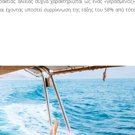
ράκτιας αλιείας συχνά χαρακτηρίζεται ως ένας «γερασμένος»
 και έχοντας υποστεί συρρίκνωση της τάξης του 58% από τότε