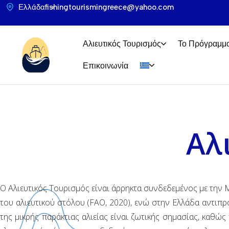
Ελλάδα
fishingtourismingreece@yahoo.com
Αλιευτικός Τουρισμός
Το Πρόγραμμ
Επικοινωνία
Αλ
Ο Αλιευτικός Τουρισμός είναι άρρηκτα συνδεδεμένος με την Μι
του αλιευτικού στόλου (FAO, 2020), ενώ στην Ελλάδα αντιπ
της μικρής παράκτιας αλιείας είναι ζωτικής σημασίας, καθώ