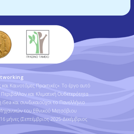
tworking
και Καινοτόμες Πρακτικές». Το έργο αυτό
 Περιβάλλον και Κλιματική Ουδετερότητα
 iSea και συνδικαιούχοι το Πανελλήνιο
 Μηχανικών του Εθνικού Μετσόβιου
16 μήνες (Σεπτέμβριος 2025-Δεκέμβριος