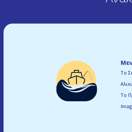
Με
Το Σ
Αλιε
Το Π
Imag