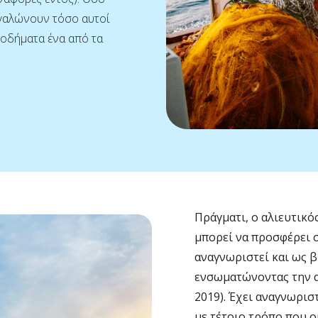
εγαλώνουν τόσο αυτοί
οδήματα ένα από τα
Πράγματι, ο αλιευτικ
μπορεί να προσφέρει σ
αναγνωριστεί και ως β
ενσωματώνοντας την αε
2019). Έχει αναγνωρισ
με τέτοιο τρόπο που ο