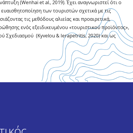
τυξη (Wenhai et al., 2019). Έχει αναγνωριστεί ότι ο
ν ευαισθητοποίηση των τουριστών σχετικά με τις
ιάζοντας τις μεθόδους αλιείας και προαιρετικά,
οώθησης ενός εξειδικευμένου «τουριστικού προϊόντος»,
Σχεδιασμού (Kyvelou & Ierapetritis, 2020) και ως
τικός