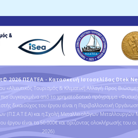
ht© 2026 ΠΣΑΤΕΑ - Κατασκευή Ιστοσελίδας
Dtek Ne
υ «Αλιευτικός Τουρισμός & Κλιματική Αλλαγή: Προς Βιώσιμες 
 πιο συγκεκριμένα από το χρηματοδοτικό πρόγραμμα «Φυσικό
νιστής δικαιούχος του έργου είναι η Περιβαλλοντική Οργάνωση
ων (Π.Σ.Α.Τ.Ε.Α) και η Σχολή Μεταλλειολόγων Μεταλλουργών
έργου είναι τα 50.000€ και ορίζοντας ολοκλήρωσής του οι 
2026).