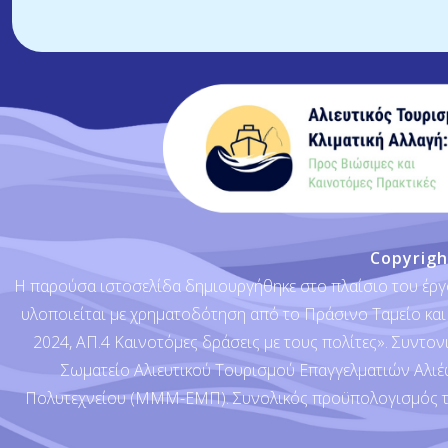
Copyrig
Η παρούσα ιστοσελίδα δημιουργήθηκε στο πλαίσιο του έργο
υλοποιείται με χρηματοδότηση από το Πράσινο Ταμείο και
2024, ΑΠ.4 Καινοτόμες δράσεις με τους πολίτες». Συντο
Σωματείο Αλιευτικού Τουρισμού Επαγγελματιών Αλιέ
Πολυτεχνείου (ΜΜΜ-ΕΜΠ). Συνολικός προϋπολογισμός του 