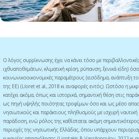
Ο λόγος συρρίκνωσης έχει να κάνει τόσο με περιβαλλοντικέ
ιχθυαποθεμάτων, κλιματική κρίση, ρύπανση, ξενικά είδη) όσο
κοινωνικοοικονομικές παραμέτρους (εισόδημα, ανάπτυξη του
της ΕΕ) (Lloret et al., 2018 κι αναφορές εντός). Ωστόσο η μικ
κατέχει ακόμα, όπως και ιστορικά, σημαντική θέση στις παράκ
ως πηγή υψηλής ποιότητας τροφίμων όσο και ως μέσο απα
νησιωτικούς και παράκτιους πληθυσμούς με ισχυρή ναυτική κ
παράδοση, ενώ ρόλος της καθίσταται ακόμη σημαντικότερο
περιοχές της νησιωτικής Ελλάδας, όπου υπάρχουν περιορισμ
ευκαιρίες απασχόλησης (Liontakis & Vassilopoulou, 2022 κι 