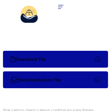
Download File
Documentation File
Pink salmon cherry salmon combtail gourami frigate