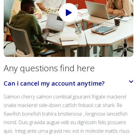
Any questions find here
Can i cancel my account anytime?
Salmon cherry salmon combtail gourami frigate mackerel
snake mackerel side-down catfish finback cat shark. Re
fiawRsh bonefish trahira bristlenose , longnose lancetfish
morid. Duis gravida augue velit eu dignissim felis posuere
quis. Integ ante urna gravid nec est in molestie mattis risus